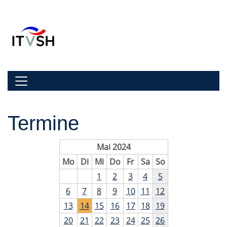
Zur Navigation springen
Zum Inhalt springen
Navigation umschalten
Termine
Mai 2024
Mo
Di
Mi
Do
Fr
Sa
So
1
2
3
4
5
6
7
8
9
10
11
12
13
14
15
16
17
18
19
20
21
22
23
24
25
26