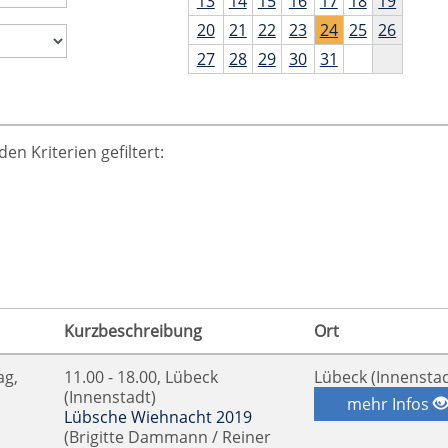
13
14
15
16
17
18
19
20
21
22
23
24
25
26
27
28
29
30
31
n Kriterien gefiltert:
Kurzbeschreibung
Ort
ag,
11.00 - 18.00, Lübeck
Lübeck (Innenstad
(Innenstadt)
mehr Infos
Lübsche Wiehnacht 2019
(Brigitte Dammann / Reiner