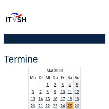
Zur Navigation springen
Zum Inhalt springen
Navigation umschalten
Termine
Mai 2024
Mo
Di
Mi
Do
Fr
Sa
So
1
2
3
4
5
6
7
8
9
10
11
12
13
14
15
16
17
18
19
20
21
22
23
24
25
26