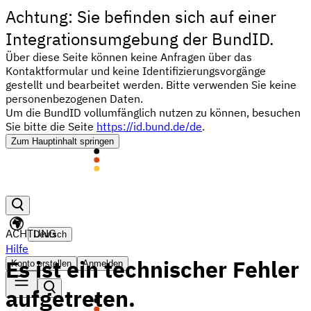
Achtung: Sie befinden sich auf einer
Integrationsumgebung der BundID.
Über diese Seite können keine Anfragen über das
Kontaktformular und keine Identifizierungsvorgänge
gestellt und bearbeitet werden. Bitte verwenden Sie keine
personenbezogenen Daten.
Um die BundID vollumfänglich nutzen zu können, besuchen
Sie bitte die Seite
https://id.bund.de/de
.
Zum Hauptinhalt springen
ACHTUNG
Deutsch
Hilfe
Es ist ein technischer Fehler
Konto erstellen
Anmelden
aufgetreten.