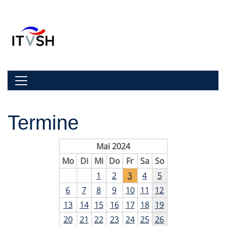
Zur Navigation springen
Zum Inhalt springen
Navigation umschalten
Termine
Mai 2024
Mo
Di
Mi
Do
Fr
Sa
So
1
2
3
4
5
6
7
8
9
10
11
12
13
14
15
16
17
18
19
20
21
22
23
24
25
26