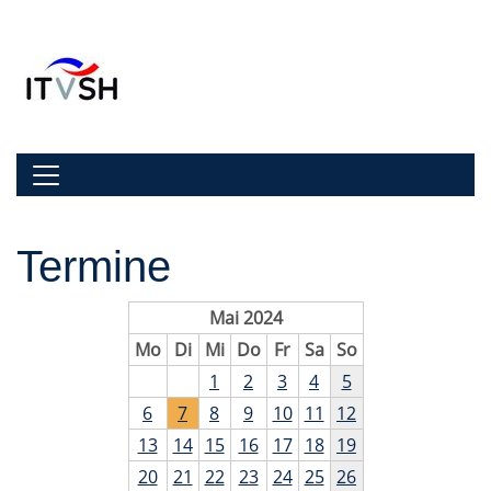
Zur Navigation springen
Zum Inhalt springen
Navigation umschalten
Termine
Mai 2024
Mo
Di
Mi
Do
Fr
Sa
So
1
2
3
4
5
6
7
8
9
10
11
12
13
14
15
16
17
18
19
20
21
22
23
24
25
26