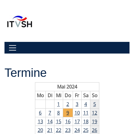
Zur Navigation springen
Zum Inhalt springen
Navigation umschalten
Termine
Mai 2024
Mo
Di
Mi
Do
Fr
Sa
So
1
2
3
4
5
6
7
8
9
10
11
12
13
14
15
16
17
18
19
20
21
22
23
24
25
26