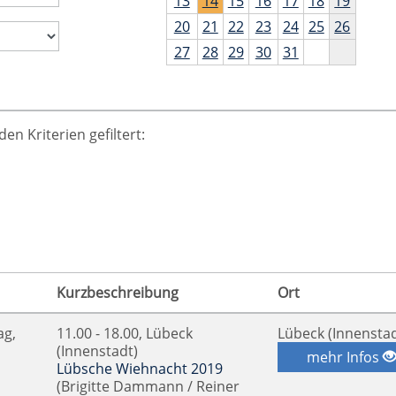
13
14
15
16
17
18
19
20
21
22
23
24
25
26
27
28
29
30
31
n Kriterien gefiltert:
Kurzbeschreibung
Ort
ag,
11.00 - 18.00, Lübeck
Lübeck (Innenstad
(Innenstadt)
mehr Infos
Lübsche Wiehnacht 2019
(Brigitte Dammann / Reiner