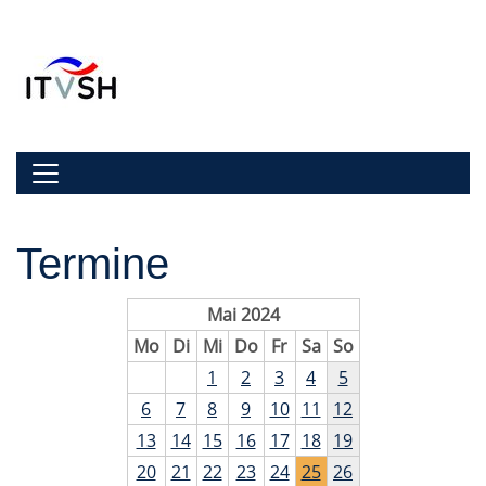
Zur Navigation springen
Zum Inhalt springen
Navigation umschalten
Termine
Mai 2024
Mo
Di
Mi
Do
Fr
Sa
So
1
2
3
4
5
6
7
8
9
10
11
12
13
14
15
16
17
18
19
20
21
22
23
24
25
26