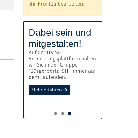
ihr Profil zu bearbeiten.
Mit dem ITV.SH
Noch Fragen?
Dabei sein und
Auf der Seite des ITV.SH
zur OZG-
mitgestalten!
finden Sie viele Antworten zu
Auf der ITV.SH-
Konformität!
Ihren Fragen. Und natürlich
Vernetzungsplattform halten
auch direkt das
Alle Verwaltungsleistungen,
wir Sie in der Gruppe
Bestellformular für Ihr
die Bürger:innen und
"Bürgerportal SH" immer auf
Bürgerportal.
Unternehmen in Anspruch
dem Laufenden.
nehmen können, sollen auch
Mehr erfahren
digital nutzbar sein.
Mehr erfahren
Mehr erfahren