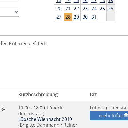
13
14
15
16
17
18
19
20
21
22
23
24
25
26
27
28
29
30
31
n Kriterien gefiltert:
Kurzbeschreibung
Ort
ag,
11.00 - 18.00, Lübeck
Lübeck (Innenstad
(Innenstadt)
mehr Infos
Lübsche Wiehnacht 2019
(Brigitte Dammann / Reiner