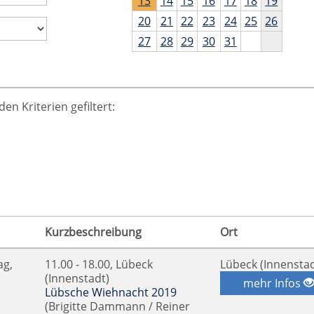
13
14
15
16
17
18
19
20
21
22
23
24
25
26
27
28
29
30
31
n Kriterien gefiltert:
Kurzbeschreibung
Ort
ag,
11.00 - 18.00, Lübeck
Lübeck (Innenstad
(Innenstadt)
mehr Infos
Lübsche Wiehnacht 2019
(Brigitte Dammann / Reiner