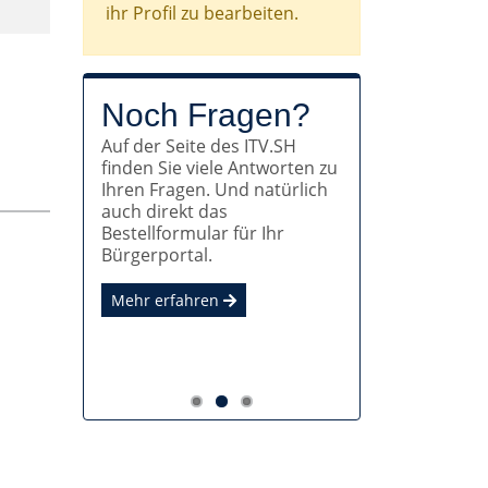
ihr Profil zu bearbeiten.
Mit dem ITV.SH
Noch Fragen?
Dabei sein und
Auf der Seite des ITV.SH
zur OZG-
mitgestalten!
finden Sie viele Antworten zu
Auf der ITV.SH-
Konformität!
Ihren Fragen. Und natürlich
Vernetzungsplattform halten
auch direkt das
Alle Verwaltungsleistungen,
wir Sie in der Gruppe
Bestellformular für Ihr
die Bürger:innen und
"Bürgerportal SH" immer auf
Bürgerportal.
Unternehmen in Anspruch
dem Laufenden.
nehmen können, sollen auch
Mehr erfahren
digital nutzbar sein.
Mehr erfahren
Mehr erfahren