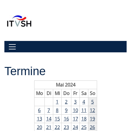
Zur Navigation springen
Zum Inhalt springen
Navigation umschalten
Termine
Mai 2024
Mo
Di
Mi
Do
Fr
Sa
So
1
2
3
4
5
6
7
8
9
10
11
12
13
14
15
16
17
18
19
20
21
22
23
24
25
26