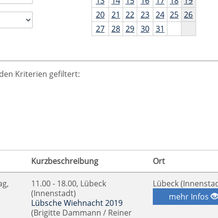
13
14
15
16
17
18
19
20
21
22
23
24
25
26
27
28
29
30
31
n Kriterien gefiltert:
Kurzbeschreibung
Ort
ag,
11.00 - 18.00, Lübeck
Lübeck (Innenstad
(Innenstadt)
mehr Infos
Lübsche Wiehnacht 2019
(Brigitte Dammann / Reiner