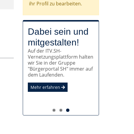
ihr Profil zu bearbeiten.
Mit dem ITV.SH
Noch Fragen?
Dabei sein und
Auf der Seite des ITV.SH
zur OZG-
mitgestalten!
finden Sie viele Antworten zu
Auf der ITV.SH-
Konformität!
Ihren Fragen. Und natürlich
Vernetzungsplattform halten
auch direkt das
Alle Verwaltungsleistungen,
wir Sie in der Gruppe
Bestellformular für Ihr
die Bürger:innen und
"Bürgerportal SH" immer auf
Bürgerportal.
Unternehmen in Anspruch
dem Laufenden.
nehmen können, sollen auch
Mehr erfahren
digital nutzbar sein.
Mehr erfahren
Mehr erfahren