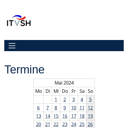
Zur Navigation springen
Zum Inhalt springen
Navigation umschalten
Termine
Mai 2024
Mo
Di
Mi
Do
Fr
Sa
So
1
2
3
4
5
6
7
8
9
10
11
12
13
14
15
16
17
18
19
20
21
22
23
24
25
26